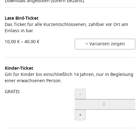
Download angeboten (sofern bezahlt).
Late Bird-Ticket
Das Ticket für alle Kurzentschlossenen, zahlbar vor Ort am
Einlass in bar.
von
10,00 € – 40,00 €
Varianten zeigen
10,00 €
bis
40,00 €
Kinder-Ticket
Gilt für Kinder bis einschließlich 14 Jahren, nur in Begleitung
einer erwachsenen Person.
Menge
GRATIS
-
+