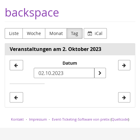
Zum
backspace
Haupt-
Inhalt
springen
Liste
Woche
Monat
Tag
iCal
Veranstaltungen am 2. Oktober 2023
Datum
Datum
zur
Anzeige
auswählen
Kontakt
Impressum
Event-Ticketing-Software von pretix
(
Quellcode
)