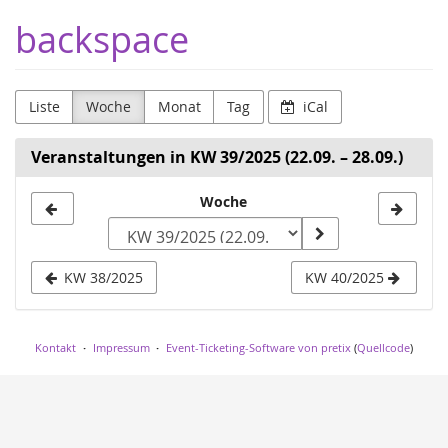
Zum
backspace
Haupt-
Inhalt
springen
Liste
Woche
Monat
Tag
iCal
Veranstaltungen in KW 39/2025 (22.09. – 28.09.)
Woche
Woche
zur
Anzeige
KW 38/2025
KW 40/2025
auswählen
Kontakt
Impressum
Event-Ticketing-Software von pretix
(
Quellcode
)