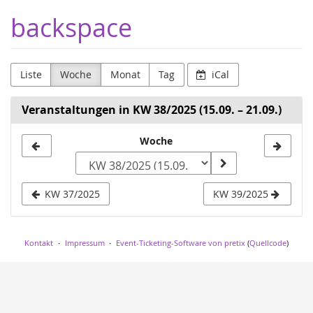
Zum
backspace
Haupt-
Inhalt
springen
Liste
Woche
Monat
Tag
iCal
Veranstaltungen in KW 38/2025 (15.09. – 21.09.)
Woche
Woche
zur
Anzeige
KW 37/2025
KW 39/2025
auswählen
Kontakt
Impressum
Event-Ticketing-Software von pretix
(
Quellcode
)