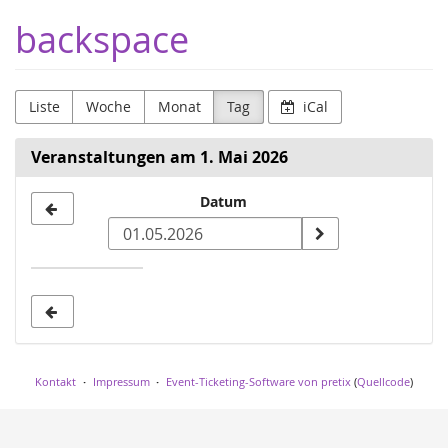
Zum
backspace
Haupt-
Inhalt
springen
Liste
Woche
Monat
Tag
iCal
Veranstaltungen am 1. Mai 2026
Datum
Datum
zur
Anzeige
auswählen
Kontakt
Impressum
Event-Ticketing-Software von pretix
(
Quellcode
)