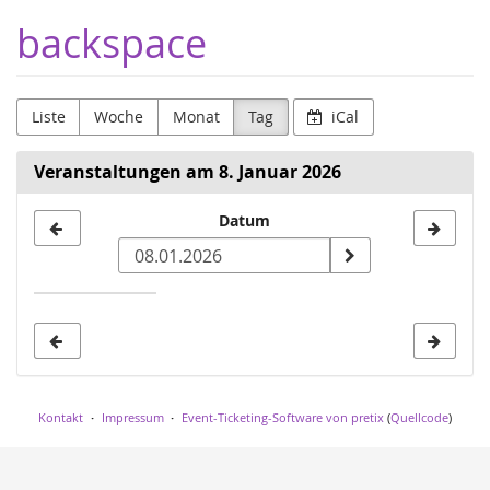
Zum
backspace
Haupt-
Inhalt
springen
Liste
Woche
Monat
Tag
iCal
Veranstaltungen am 8. Januar 2026
Datum
Datum
zur
Anzeige
auswählen
Kontakt
Impressum
Event-Ticketing-Software von pretix
(
Quellcode
)