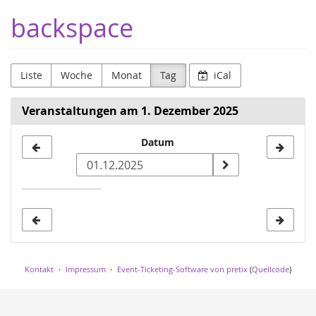
Zum
backspace
Haupt-
Inhalt
springen
Liste
Woche
Monat
Tag
iCal
Veranstaltungen am 1. Dezember 2025
Datum
Datum
zur
Anzeige
auswählen
Kontakt
Impressum
Event-Ticketing-Software von pretix
(
Quellcode
)