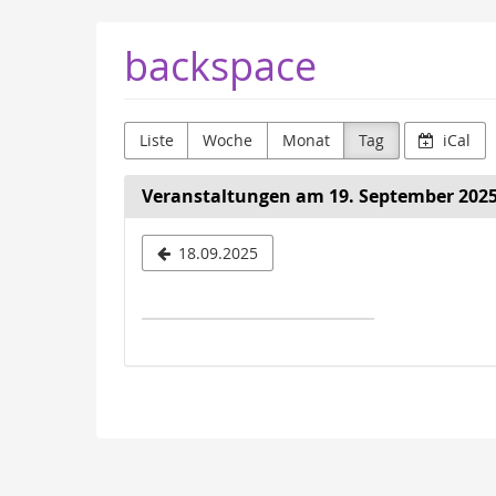
Zum
backspace
Haupt-
Inhalt
springen
Liste
Woche
Monat
Tag
iCal
Veranstaltungen am 19. September 202
Datum
18.09.2025
zur
Anzeige
auswähle