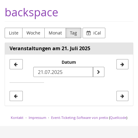
Zum
backspace
Haupt-
Inhalt
springen
Liste
Woche
Monat
Tag
iCal
Veranstaltungen am 21. Juli 2025
Datum
Datum
zur
Anzeige
auswählen
Kontakt
Impressum
Event-Ticketing-Software von pretix
(
Quellcode
)