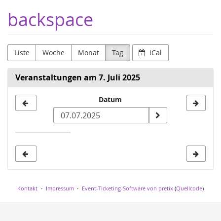
Zum
backspace
Haupt-
Inhalt
springen
Liste
Woche
Monat
Tag
iCal
Veranstaltungen am 7. Juli 2025
Datum
Datum
zur
Anzeige
auswählen
Kontakt
Impressum
Event-Ticketing-Software von pretix
(
Quellcode
)