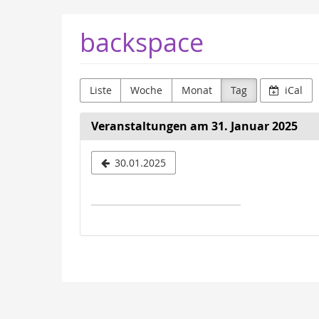
Zum
backspace
Haupt-
Inhalt
springen
Liste
Woche
Monat
Tag
iCal
Veranstaltungen am 31. Januar 2025
Datum
30.01.2025
zur
Anzeige
auswähle