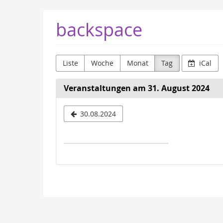
Zum
backspace
Haupt-
Inhalt
springen
Liste
Woche
Monat
Tag
iCal
Veranstaltungen am 31. August 2024
Datum
30.08.2024
zur
Anzeige
auswähle