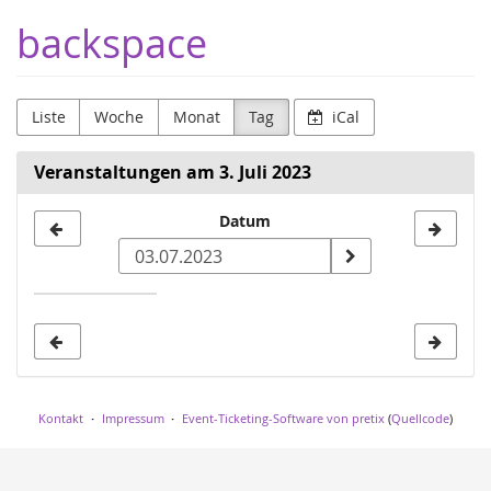
Zum
backspace
Haupt-
Inhalt
springen
Liste
Woche
Monat
Tag
iCal
Veranstaltungen am 3. Juli 2023
Datum
Datum
zur
Anzeige
auswählen
Kontakt
Impressum
Event-Ticketing-Software von pretix
(
Quellcode
)