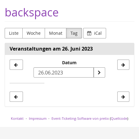
Zum
backspace
Haupt-
Inhalt
springen
Liste
Woche
Monat
Tag
iCal
Veranstaltungen am 26. Juni 2023
Datum
Datum
zur
Anzeige
auswählen
Kontakt
Impressum
Event-Ticketing-Software von pretix
(
Quellcode
)