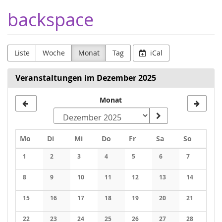
Zum
backspace
Haupt-
Inhalt
springen
Liste
Woche
Monat
Tag
iCal
Veranstaltungen im Dezember 2025
Monat
Monat
zur
Anzeige
Montag
Dienstag
Mittwoch
Donnerstag
Freitag
Samstag
Sonntag
Mo
Di
Mi
Do
Fr
Sa
So
auswählen
Kalender
1
2
3
4
5
6
7
8
9
10
11
12
13
14
15
16
17
18
19
20
21
22
23
24
25
26
27
28